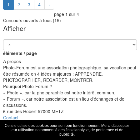
1
2
3
4
›
page 1 sur 4
Concours ouverts à tous
(15)
Afficher
éléments / page
A propos
Photo-Forum est une association photographique, sa vocation peut
être résumée en 4 idées majeures : APPRENDRE,
PHOTOGRAPHIER, REGARDER, MONTRER.
Pourquoi Photo-Forum ?
« Photo », car la photographie est notre intérêt commun.
« Forum », car notre association est un lieu d'échanges et de
discussions.
6 rue des Robert 57000 METZ
Contact
Facebook
Flickr
Instagram
Ce site utilise des cookies pour son bon fonctionnement. Merci d'accepter
Espace membre
leur utilisation notamment à des fins d'analyse, de pertinence et de
publicité.
Mentions légales
Données personnelles