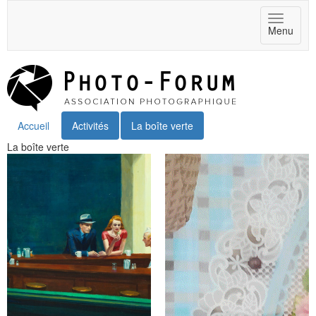
Toggle
Menu
navigat
Accueil
Activités
La boîte verte
La boîte verte