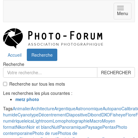
Toggle
Menu
navigat
Accueil
Recherche
Recherche
RECHERCHER
Recherche sur tous les mots
Les recherches les plus courantes :
metz photo
Tags
Animalier
Architecture
Argentique
Astronomique
Autopano
Calibrat
humide
Cyanotype
Décentrement
Diapositive
Dibond
DXO
Fisheye
Flore
F
numérique
leica
Lightroom
Lomophotographie
Macro
Moyen
format
Nikon
Noir et blanc
Nuit
Panoramique
Paysage
Pentax
Photo
contemporaine
Photo de rue
Photos de