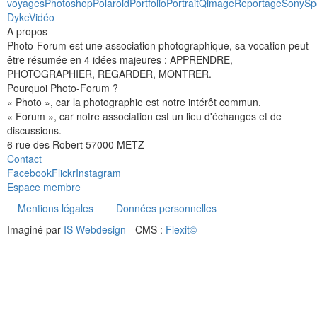
voyages
Photoshop
Polaroid
Portfolio
Portrait
Qimage
Reportage
Sony
Sp
Dyke
Vidéo
A propos
Photo-Forum est une association photographique, sa vocation peut
être résumée en 4 idées majeures : APPRENDRE,
PHOTOGRAPHIER, REGARDER, MONTRER.
Pourquoi Photo-Forum ?
« Photo », car la photographie est notre intérêt commun.
« Forum », car notre association est un lieu d'échanges et de
discussions.
6 rue des Robert 57000 METZ
Contact
Facebook
Flickr
Instagram
Espace membre
Mentions légales
Données personnelles
Imaginé par
IS Webdesign
- CMS :
Flexit©