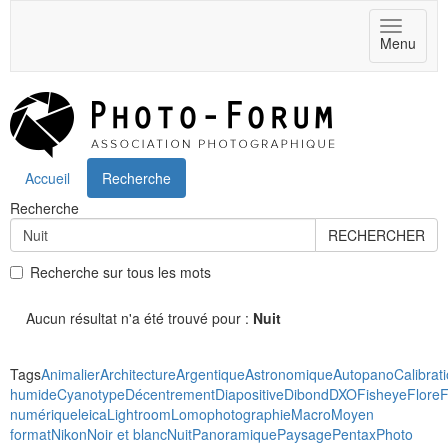
Toggle
Menu
navigat
Accueil
Recherche
Recherche
RECHERCHER
Recherche sur tous les mots
Aucun résultat n'a été trouvé pour :
Nuit
Tags
Animalier
Architecture
Argentique
Astronomique
Autopano
Calibrat
humide
Cyanotype
Décentrement
Diapositive
Dibond
DXO
Fisheye
Flore
F
numérique
leica
Lightroom
Lomophotographie
Macro
Moyen
format
Nikon
Noir et blanc
Nuit
Panoramique
Paysage
Pentax
Photo