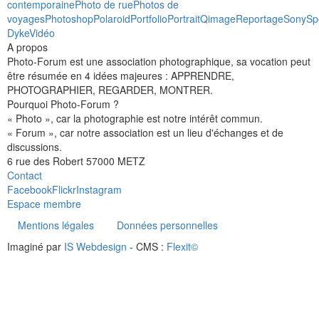
contemporaine
Photo de rue
Photos de
voyages
Photoshop
Polaroid
Portfolio
Portrait
Qimage
Reportage
Sony
Sp
Dyke
Vidéo
A propos
Photo-Forum est une association photographique, sa vocation peut
être résumée en 4 idées majeures : APPRENDRE,
PHOTOGRAPHIER, REGARDER, MONTRER.
Pourquoi Photo-Forum ?
« Photo », car la photographie est notre intérêt commun.
« Forum », car notre association est un lieu d'échanges et de
discussions.
6 rue des Robert 57000 METZ
Contact
Facebook
Flickr
Instagram
Espace membre
Mentions légales
Données personnelles
Imaginé par
IS Webdesign
- CMS :
Flexit©