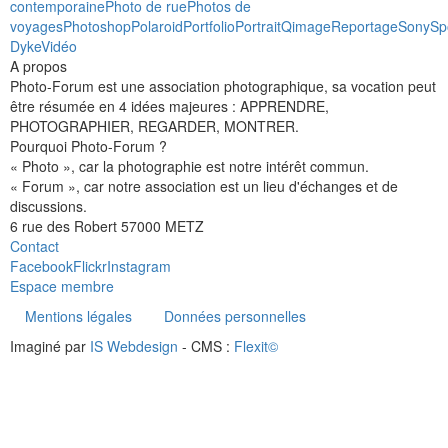
contemporaine
Photo de rue
Photos de
voyages
Photoshop
Polaroid
Portfolio
Portrait
Qimage
Reportage
Sony
Sp
Dyke
Vidéo
A propos
Photo-Forum est une association photographique, sa vocation peut
être résumée en 4 idées majeures : APPRENDRE,
PHOTOGRAPHIER, REGARDER, MONTRER.
Pourquoi Photo-Forum ?
« Photo », car la photographie est notre intérêt commun.
« Forum », car notre association est un lieu d'échanges et de
discussions.
6 rue des Robert 57000 METZ
Contact
Facebook
Flickr
Instagram
Espace membre
Mentions légales
Données personnelles
Imaginé par
IS Webdesign
- CMS :
Flexit©