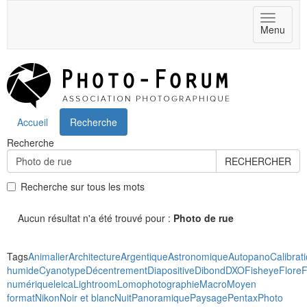
Toggle
Menu
navigat
Accueil
Recherche
Recherche
RECHERCHER
Recherche sur tous les mots
Aucun résultat n'a été trouvé pour :
Photo de rue
Tags
Animalier
Architecture
Argentique
Astronomique
Autopano
Calibrat
humide
Cyanotype
Décentrement
Diapositive
Dibond
DXO
Fisheye
Flore
F
numérique
leica
Lightroom
Lomophotographie
Macro
Moyen
format
Nikon
Noir et blanc
Nuit
Panoramique
Paysage
Pentax
Photo