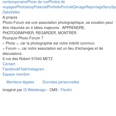
contemporaine
Photo de rue
Photos de
voyages
Photoshop
Polaroid
Portfolio
Portrait
Qimage
Reportage
Sony
Sp
Dyke
Vidéo
A propos
Photo-Forum est une association photographique, sa vocation peut
être résumée en 4 idées majeures : APPRENDRE,
PHOTOGRAPHIER, REGARDER, MONTRER.
Pourquoi Photo-Forum ?
« Photo », car la photographie est notre intérêt commun.
« Forum », car notre association est un lieu d'échanges et de
discussions.
6 rue des Robert 57000 METZ
Contact
Facebook
Flickr
Instagram
Espace membre
Mentions légales
Données personnelles
Imaginé par
IS Webdesign
- CMS :
Flexit©