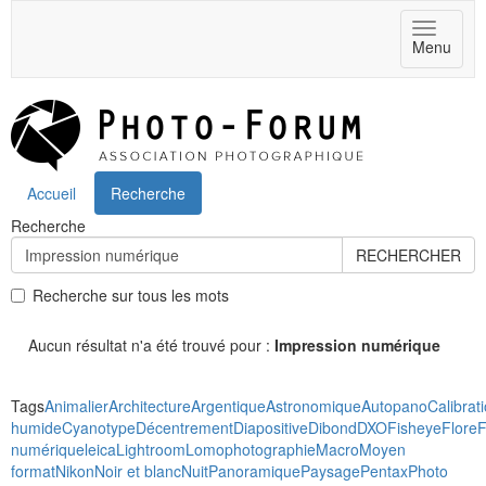
Toggle
Menu
navigat
Accueil
Recherche
Recherche
RECHERCHER
Recherche sur tous les mots
Aucun résultat n'a été trouvé pour :
Impression numérique
Tags
Animalier
Architecture
Argentique
Astronomique
Autopano
Calibrat
humide
Cyanotype
Décentrement
Diapositive
Dibond
DXO
Fisheye
Flore
F
numérique
leica
Lightroom
Lomophotographie
Macro
Moyen
format
Nikon
Noir et blanc
Nuit
Panoramique
Paysage
Pentax
Photo