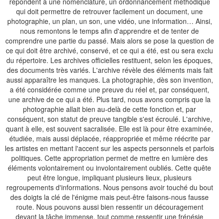
répondent à une nomenclature, un ordonnancement méthodique
qui doit permettre de retrouver facilement un document, une
photographie, un plan, un son, une vidéo, une information… Ainsi,
nous remontons le temps afin d'apprendre et de tenter de
comprendre une partie du passé. Mais alors se pose la question de
ce qui doit être archivé, conservé, et ce qui a été, est ou sera exclu
du répertoire. Les archives officielles restituent, selon les époques,
des documents très variés. L'archive révèle des éléments mais fait
aussi apparaître les manques. La photographie, dès son invention,
a été considérée comme une preuve du réel et, par conséquent,
une archive de ce qui a été. Plus tard, nous avons compris que la
photographie allait bien au-delà de cette fonction et, par
conséquent, son statut de preuve tangible s'est écroulé. L'archive,
quant à elle, est souvent sacralisée. Elle est là pour être examinée,
étudiée, mais aussi déplacée, réappropriée et même réécrite par
les artistes en mettant l'accent sur les aspects personnels et parfois
politiques. Cette appropriation permet de mettre en lumière des
éléments volontairement ou involontairement oubliés. Cette quête
peut être longue, impliquant plusieurs lieux, plusieurs
regroupements d'informations. Nous pensons avoir touché du bout
des doigts la clé de l'énigme mais peut-être faisons-nous fausse
route. Nous pouvons aussi bien ressentir un découragement
devant la tâche immense, tout comme ressentir une frénésie