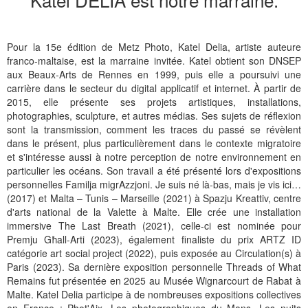
Pour la 15e édition de Metz Photo, Katel Delia, artiste auteure
franco-maltaise, est la marraine invitée. Katel obtient son DNSEP
aux Beaux-Arts de Rennes en 1999, puis elle a poursuivi une
carrière dans le secteur du digital applicatif et internet. À partir de
2015, elle présente ses projets artistiques, installations,
photographies, sculpture, et autres médias. Ses sujets de réflexion
sont la transmission, comment les traces du passé se révèlent
dans le présent, plus particulièrement dans le contexte migratoire
et s'intéresse aussi à notre perception de notre environnement en
particulier les océans. Son travail a été présenté lors d'expositions
personnelles Familja migrAzzjoni. Je suis né là-bas, mais je vis ici…
(2017) et Malta – Tunis – Marseille (2021) à Spazju Kreattiv, centre
d'arts national de la Valette à Malte. Elle crée une installation
immersive The Last Breath (2021), celle-ci est nominée pour
Premju Għall-Arti (2023), également finaliste du prix ARTZ ID
catégorie art social project (2022), puis exposée au Circulation(s) à
Paris (2023). Sa dernière exposition personnelle Threads of What
Remains fut présentée en 2025 au Musée Wignarcourt de Rabat à
Malte. Katel Delia participe à de nombreuses expositions collectives